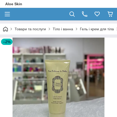
Aloe Skin
Товари та послуги
Тіло і ванна
Гель і крем для тіла
–2%