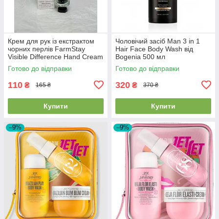
Крем для рук із екстрактом
Чоловічий засіб Man 3 in 1
чорних перлів FarmStay
Hair Face Body Wash від
Visible Difference Hand Cream
Bogenia 500 мл
Black Pearl 100мл
Готово до відправки
Готово до відправки
110
320
₴
₴
165 ₴
370 ₴
Купити
Купити
–9%
–9%