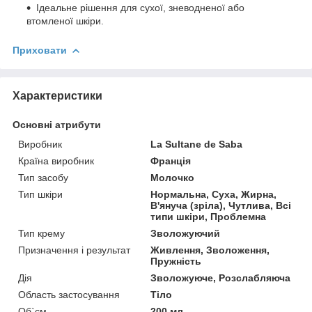
Ідеальне рішення для сухої, зневодненої або
втомленої шкіри.
Приховати
Характеристики
Основні атрибути
Виробник
La Sultane de Saba
Країна виробник
Франція
Тип засобу
Молочко
Тип шкіри
Нормальна, Суха, Жирна,
В'януча (зріла), Чутлива, Всі
типи шкіри, Проблемна
Тип крему
Зволожуючий
Призначення і результат
Живлення, Зволоження,
Пружність
Дія
Зволожуюче, Розслабляюча
Область застосування
Тіло
Об`єм
200 мл