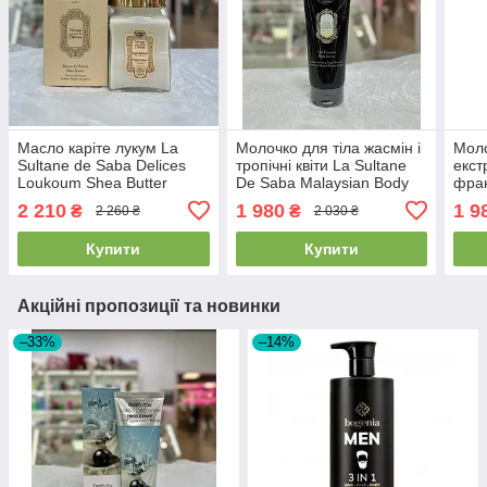
Масло каріте лукум La
Молочко для тіла жасмін і
Моло
Sultane de Saba Delices
тропічні квіти La Sultane
екст
Loukoum Shea Butter
De Saba Malaysian Body
фран
300мл
Lotion Jasmine & Tropical
Saba
2 210
1 980
1 9
₴
₴
2 260 ₴
2 030 ₴
Flowers 200мл
Fran
Купити
Купити
Акційні пропозиції та новинки
–33%
–14%