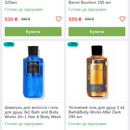
325мл
Barrel Bourbon 295 мл
Готово до відправки
Готово до відправки
530
550
₴
₴
580 ₴
600 ₴
Купити
Купити
–8%
–8%
Шампунь для волосся і гель
Чоловічий гель для душу 3 в1
для душу 3в1 Bath and Body
Bath&Body Works After Dark
Works 3in-1 Hair & Body Wash
295 мл
Ocean
Готово до відправки
Готово до відправки