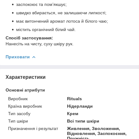
заспокоює та пом’якшує;
швидко вбирається, не залишаючи липкості;
має витончений аромат лотоса й білого чаю;
містить органічний білий чай.
Спосіб застосування:
Нанесіть на чисту, суху шкіру рук.
Приховати
Характеристики
Основні атрибути
Виробник
Rituals
Країна виробник
Нідерланди
Тип засобу
Крем
Тип шкіри
Всі типи шкіри
Призначення і результат
Живлення, Зволоження,
Відновлення, Заспокоєння,
Пружність