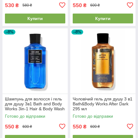
530
550
₴
₴
580 ₴
600 ₴
Купити
Купити
–8%
–8%
Шампунь для волосся і гель
Чоловічий гель для душу 3 в1
для душу 3в1 Bath and Body
Bath&Body Works After Dark
Works 3in-1 Hair & Body Wash
295 мл
Ocean
Готово до відправки
Готово до відправки
550
550
₴
₴
600 ₴
600 ₴