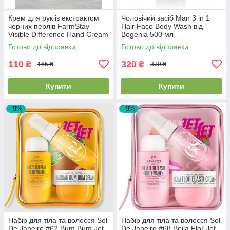
Крем для рук із екстрактом
Чоловічий засіб Man 3 in 1
чорних перлів FarmStay
Hair Face Body Wash від
Visible Difference Hand Cream
Bogenia 500 мл
Black Pearl 100мл
Готово до відправки
Готово до відправки
110
320
₴
₴
165 ₴
370 ₴
Купити
Купити
–9%
–9%
Набір для тіла та волосся Sol
Набір для тіла та волосся Sol
De Janeiro #62 Bum Bum Jet
De Janeiro #68 Beija Flor Jet