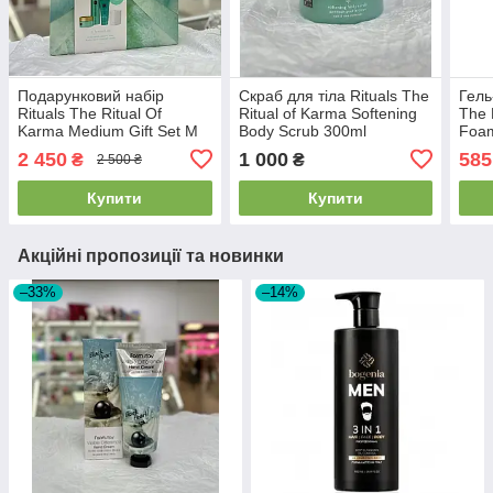
Подарунковий набір
Скраб для тіла Rituals The
Гель
Rituals The Ritual Of
Ritual of Karma Softening
​The 
Karma Medium Gift Set M
Body Scrub 300ml
Foam
200
2 450
1 000
585
₴
₴
2 500 ₴
Купити
Купити
Акційні пропозиції та новинки
–33%
–14%