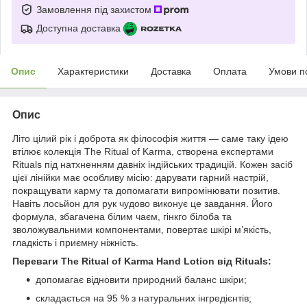
Замовлення під захистом
Доступна доставка
Опис
Характеристики
Доставка
Оплата
Умови п
Опис
Літо цілий рік і доброта як філософія життя — саме таку ідею
втілює колекція The Ritual of Karma, створена експертами
Rituals під натхненням давніх індійських традицій. Кожен засіб
цієї лінійки має особливу місію: дарувати гарний настрій,
покращувати карму та допомагати випромінювати позитив.
Навіть лосьйон для рук чудово виконує це завдання. Його
формула, збагачена білим чаєм, гінкго білоба та
зволожувальними компонентами, повертає шкірі м’якість,
гладкість і приємну ніжність.
Переваги The Ritual of Karma Hand Lotion від Rituals:
допомагає відновити природний баланс шкіри;
складається на 95 % з натуральних інгредієнтів;