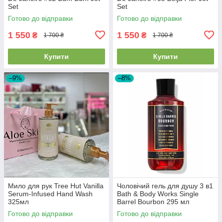
Set
Set
Готово до відправки
Готово до відправки
1 550
1 550
₴
₴
1 700 ₴
1 700 ₴
Купити
Купити
–9%
–8%
Мило для рук Tree Hut Vanilla
Чоловічий гель для душу 3 в1
Serum-Infused Hand Wash
Bath & Body Works Single
325мл
Barrel Bourbon 295 мл
Готово до відправки
Готово до відправки