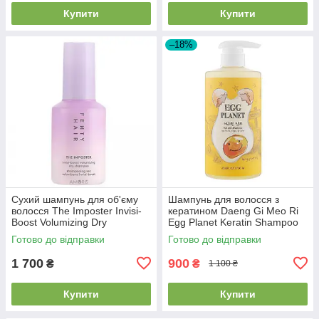
Купити
Купити
–18%
Сухий шампунь для об'єму
Шампунь для волосся з
волосся The Imposter Invisi-
кератином Daeng Gi Meo Ri
Boost Volumizing Dry
Egg Planet Keratin Shampoo
Shampoo Powder
700ml
Готово до відправки
Готово до відправки
1 700
900
₴
₴
1 100 ₴
Купити
Купити