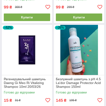
03/08/2026
99
99
₴
₴
300 ₴
299 ₴
Купити
Купити
–52%
–26%
Регенерувальний шампунь
Безлужний шампунь з pH 4.5
Daeng Gi Meo Ri Vitalizing
La'dor Damage Protector Acid
Shampoo 10ml 20/03/26
Shampoo 150ml
Готово до відправки
Готово до відправки
15
145
₴
₴
31 ₴
195 ₴