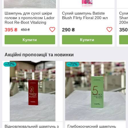
Шампунь для сухої шкіри
Сухий шампунь Batiste
Сухи
голови з прополісом Lador
Blush Flirty Floral 200 мл
Sham
Root Re-Boot Vitalizing
200
Shampoo (Propolis &
395
290
350
₴
₴
450 ₴
Citron) 300мл
Купити
Купити
Акційні пропозиції та новинки
–72%
–71%
Відновлювальний шампунь з
Глибокоочисний шампунь