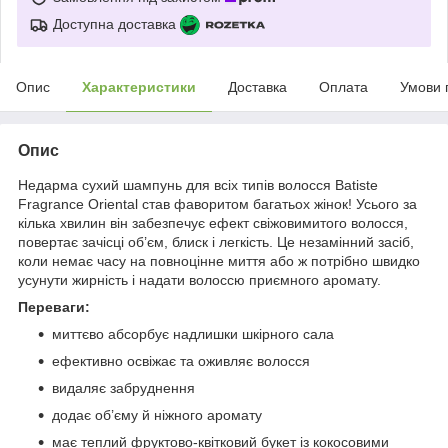
Доступна доставка
Опис
Характеристики
Доставка
Оплата
Умови 
Опис
Недарма сухий шампунь для всіх типів волосся Batiste
Fragrance Oriental став фаворитом багатьох жінок! Усього за
кілька хвилин він забезпечує ефект свіжовимитого волосся,
повертає зачісці об’єм, блиск і легкість. Це незамінний засіб,
коли немає часу на повноцінне миття або ж потрібно швидко
усунути жирність і надати волоссю приємного аромату.
Переваги:
миттєво абсорбує надлишки шкірного сала
ефективно освіжає та оживляє волосся
видаляє забруднення
додає об’єму й ніжного аромату
має теплий фруктово-квітковий букет із кокосовими