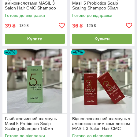
амінокислотами MASIL 3
Masil 5 Probiotics Scalp
Salon Hair CMC Shampoo
Scaling Shampoo 50мл
50мл EXP 03/08/2026
23/05/26
Готово до відправки
Готово до відправки
39
36
₴
₴
139 ₴
125 ₴
Купити
Купити
–67%
–67%
Глибокоочисний шампунь
Відновлювальний шампунь з
Masil 5 Probiotics Scalp
амінокислотним комплексом
Scaling Shampoo 150мл
MASIL 3 Salon Hair CMC
EXP23/05/26
Shampoo 150мл EXP
Готово до відправки
Готово до відправки