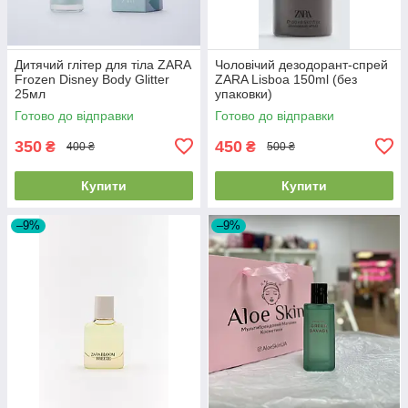
Дитячий глітер для тіла ZARA
Чоловічий дезодорант-спрей
Frozen Disney Body Glitter
ZARA Lisboa 150ml (без
25мл
упаковки)
Готово до відправки
Готово до відправки
350
450
₴
₴
400 ₴
500 ₴
Купити
Купити
–9%
–9%