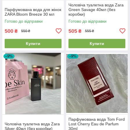
Чоловіча туалетна вода Zara
Парфумована вода для жінок
Green Savage 40мл (без
ZARA Bloom Breeze 30 мл
коробки)
Готово до відправки
Готово до відправки
500
505
₴
₴
550 ₴
555 ₴
Купити
Купити
–9%
–9%
Парфумована вода Tom Ford
Чоловіча туалетна вода Zara
Lost Cherry Eau de Parfum
Silver 40мл (без коробки)
30ml