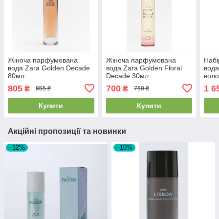
Жіноча парфумована
Жіноча парфумована
Наб
вода Zara Golden Decade
вода Zara Golden Floral
вода
80мл
Decade 30мл
воло
Temp
805
700
1 6
₴
₴
855 ₴
750 ₴
Купити
Купити
Акційні пропозиції та новинки
–12%
–10%