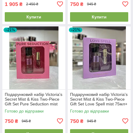
1 905
750
₴
₴
2 450 ₴
945 ₴
Купити
Купити
–21%
–21%
Подарунковий набір Victoria's
Подарунковий набір Victoria's
Secret Mist & Kiss Two-Piece
Secret Mist & Kiss Two-Piece
Gift Set Pure Seduction mist
Gift Set Love Spell mist 75мл+
75мл+ lip oil 3.2г
lip oil 3.2г
Готово до відправки
Готово до відправки
750
750
₴
₴
945 ₴
945 ₴