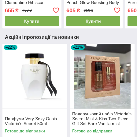
Clementine Hibiscus
Peach Glow-Boosting Body
Pure
Hydrating Body Lotion
Lotion 355 мл
Loti
655
605
650
₴
₴
700 ₴
650 ₴
Купити
Купити
Акційні пропозиції та новинки
–22%
–21%
Подарунковий набір Victoria's
Парфуми Very Sexy Oasis
Secret Mist & Kiss Two-Piece
Victoria's Secret 50ml
Gift Set Bare Vanilla mist
75мл+ lip oil 3.2г
Готово до відправки
Готово до відправки