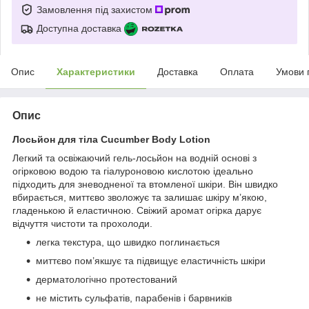
Замовлення під захистом
Доступна доставка
Опис
Характеристики
Доставка
Оплата
Умови 
Опис
Лосьйон для тіла Cucumber Body Lotion
Легкий та освіжаючий гель-лосьйон на водній основі з
огірковою водою та гіалуроновою кислотою ідеально
підходить для зневодненої та втомленої шкіри. Він швидко
вбирається, миттєво зволожує та залишає шкіру м’якою,
гладенькою й еластичною. Свіжий аромат огірка дарує
відчуття чистоти та прохолоди.
легка текстура, що швидко поглинається
миттєво пом’якшує та підвищує еластичність шкіри
дерматологічно протестований
не містить сульфатів, парабенів і барвників