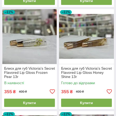
Купити
Купити
–11%
–11%
Блиск для губ Victoria's Secret
Блиск для губ Victoria's Secret
Flavored Lip Gloss Frozen
Flavored Lip Gloss Honey
Pear 13г
Shine 13г
В наявності
Готово до відправки
355
355
₴
₴
400 ₴
400 ₴
Купити
Купити
–11%
–11%