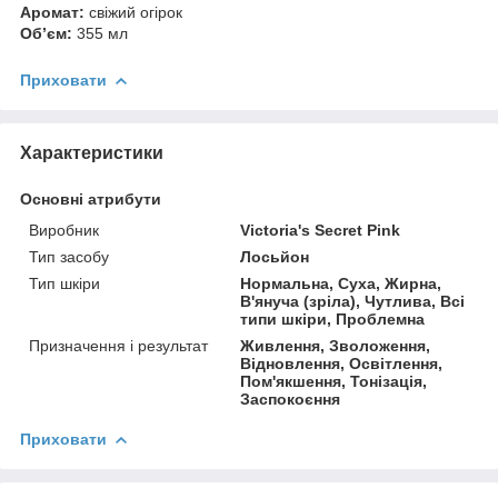
Аромат:
свіжий огірок
Об’єм:
355 мл
Приховати
Характеристики
Основні атрибути
Виробник
Victoria's Secret Pink
Тип засобу
Лосьйон
Тип шкіри
Нормальна, Суха, Жирна,
В'януча (зріла), Чутлива, Всі
типи шкіри, Проблемна
Призначення і результат
Живлення, Зволоження,
Відновлення, Освітлення,
Пом'якшення, Тонізація,
Заспокоєння
Приховати