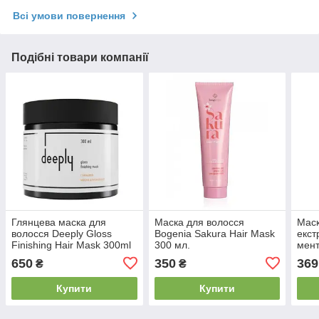
Всі умови повернення
Подібні товари компанії
Глянцева маска для
Маска для волосся
Маск
волосся Deeply Gloss
Bogenia Sakura Hair Mask
екст
Finishing Hair Mask 300ml
300 мл.
мент
Cent
650
350
369
₴
₴
Купити
Купити