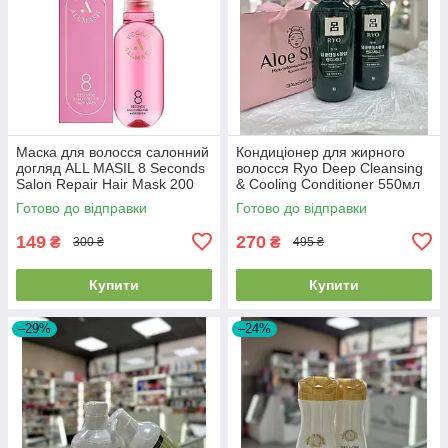
Маска для волосся салонний
Кондиціонер для жирного
догляд ALL MASIL 8 Seconds
волосся Ryo Deep Cleansing
Salon Repair Hair Mask 200
& Cooling Conditioner 550мл
мл 2026/07/21
Готово до відправки
Готово до відправки
149
270
₴
₴
300 ₴
495 ₴
Купити
Купити
–29%
–24%