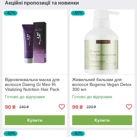
Акційні пропозиції та новинки
–62%
–55%
Відновлювальна маска для
Живильний бальзам для
волосся Daeng Gi Meo Ri
волосся Bogenia Vegan Detox
Vitalizing Nutrition Hair Pack
300 мл
120ml EXP28/08/26
Готово до відправки
Готово до відправки
90
99
₴
₴
240 ₴
220 ₴
Купити
Купити
–50%
–50%