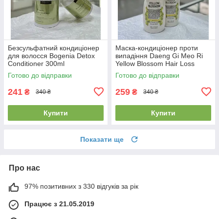
Безсульфатний кондиціонер
Маска-кондиціонер проти
для волосся Bogenia Detox
випадіння Daeng Gi Meo Ri
Conditioner 300ml
Yellow Blossom Hair Loss
Treatment 300мл
Готово до відправки
Готово до відправки
241
259
₴
₴
340 ₴
340 ₴
Купити
Купити
Показати ще
Про нас
97% позитивних з 330 відгуків за рік
Працює з 21.05.2019