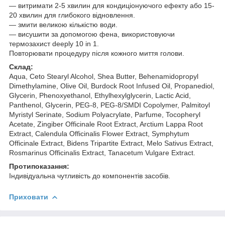
— витримати 2-5 хвилин для кондиціонуючого ефекту або 15-
20 хвилин для глибокого відновлення.
— змити великою кількістю води.
— висушити за допомогою фена, використовуючи
термозахист deeply 10 in 1.
Повторювати процедуру після кожного миття голови.
Cклад:
Aqua, Ceto Stearyl Alcohol, Shea Butter, Behenamidopropyl
Dimethylamine, Olive Oil, Burdock Root Infused Oil, Propanediol,
Glycerin, Phenoxyethanol, Ethylhexylglycerin, Lactic Acid,
Panthenol, Glycerin, PEG-8, PEG-8/SMDI Copolymer, Palmitoyl
Myristyl Serinate, Sodium Polyacrylate, Parfume, Tocopheryl
Acetate, Zingiber Officinale Root Еxtract, Arctium Lappa Root
Extract, Calendula Officinalis Flower Extract, Symphytum
Officinale Extract, Bidens Tripartite Extract, Melo Sativus Extract,
Rosmarinus Officinalis Extract, Tanacetum Vulgare Extract.
Протипоказання:
Індивідуальна чутливість до компонентів засобів.
Приховати