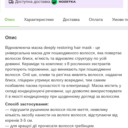
Доступна доставка
Опис
Характеристики
Доставка
Оплата
Умови п
Опис
Відновлююча маска deeply restoring hair mask - це
універсальна маска для пошкодженого волосся, яка повертає
волоссю блиск, м’якість та відновляє структуру по усій
довжині. Кераміди та комплекс з 8 рослинних екстрактів
протезують порожнини, що виникають при пошкодженні
волосся. Олії ши, оливи та реп’яха живлять волосся, надаючи
блиск, гліцерин утримує вологу всередині, тим самим
позбавляє пасма пухнастості та електризації. Маска містить у
складі кондиціонуючі речовини, що дозволяє використовувати
її в якості кондиціонеру при щоденному догляді за волоссям.
Спосіб застосування:
— підсушити рушником волосся після миття, невелику
кількість засобу нанести на вологе волосся, відступаючи від
коренів 3-5 см.
— для кращої дії прочесати волосся гребінцем.