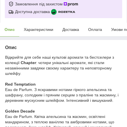
Замовлення під захистом
Доступна доставка
Опис
Характеристики
Доставка
Оплата
Умови п
Опис
Відкрийте для себе наші культові аромати та бестселери з
колекції
Chapter
: чотири унікальні аромати, які стали
незамінними завдяки своєму характеру та неповторному
шлейфу.
Red Temptation
Eau de Parfum. З яскравими нотами гіркого апельсина та
шафрану, солодким і пряним серцем з праліне та жасмину, і
деревним мускусним шлейфом. Інтенсивний і вишуканий.
Golden Decade
Eau de Parfum. Квітка апельсина та жасмин, освітлені
мандарином, з теплою ваніллю та амбровими нотами, що