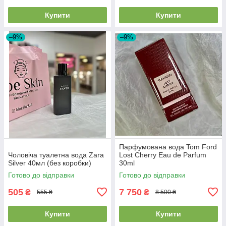
Купити
Купити
–9%
–9%
Парфумована вода Tom Ford
Чоловіча туалетна вода Zara
Lost Cherry Eau de Parfum
Silver 40мл (без коробки)
30ml
Готово до відправки
Готово до відправки
505
7 750
₴
₴
555 ₴
8 500 ₴
Купити
Купити