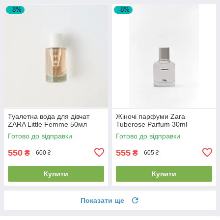
–8%
–8%
Туалетна вода для дівчат
Жіночі парфуми Zara
ZARA Little Femme 50мл
Tuberose Parfum 30ml
Готово до відправки
Готово до відправки
550
555
₴
₴
600 ₴
605 ₴
Купити
Купити
Показати ще