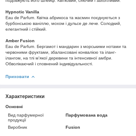
подовжують його шлейф. Квітковий, сяючий і захопливий.
Hypnotic Vanilla
Eau de Parfum. Квітка абрикоса та жасмин поєднуються з
бурбонською ваніллю, мохом і дульсе де лече. Солодкий,
елегантний і стійкий.
Amber Fusion
Eau de Parfum. Бергамот і мандарин з морськими нотами та
червоними фруктами, збалансовані конвалією та іланг-
ілангом, на тлі м'якої деревини та інтенсивної амбри.
Обволікаючий і сповнений індивідуальності.
Приховати
Характеристики
Основні
Вид парфумерної
Парфумована вода
продукції
Виробник
Fusion