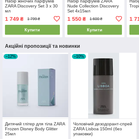
Набір жіночих парфумів
Набір парфумів ZARA
Набі
ZARA Discovery Set 3 x 30
Nude Collection Discovery
Trop
мл
Set 4x15мл
1 749
1 550
1 7
₴
₴
1 799 ₴
1 600 ₴
Купити
Купити
Акційні пропозиції та новинки
–12%
–10%
Дитячий глітер для тіла ZARA
Чоловічий дезодорант-спрей
Frozen Disney Body Glitter
ZARA Lisboa 150ml (без
25мл
упаковки)