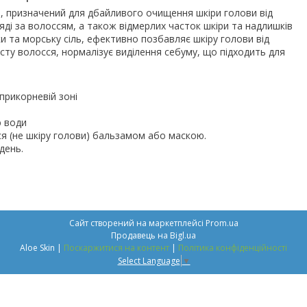
лови, призначений для дбайливого очищення шкіри голови від
ляді за волоссям, а також відмерлих часток шкіри та надлишків
ки та морську сіль, ефективно позбавляє шкіру голови від
ту волосся, нормалізує виділення себуму, що підходить для
прикорневій зоні
ю води
 (не шкіру голови) бальзамом або маскою.
день.
Сайт створений на маркетплейсі
Prom.ua
Продавець на Bigl.ua
Aloe Skin |
Поскаржитися на контент
|
Політика конфіденційності
Select Language
▼