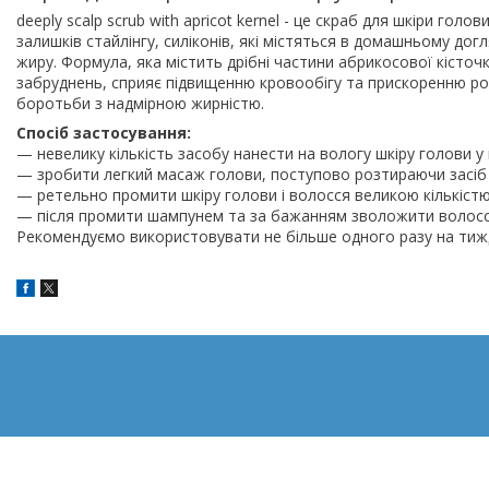
deeply scalp scrub with apricot kernel - це скраб для шкіри го
залишків стайлінгу, силіконів, які містяться в домашньому дог
жиру. Формула, яка містить дрібні частини абрикосової кісточ
забруднень, сприяє підвищенню кровообігу та прискоренню рос
боротьби з надмірною жирністю.
Спосіб застосування:
— невелику кількість засобу нанести на вологу шкіру голови у 
— зробити легкий масаж голови, поступово розтираючи засіб
— ретельно промити шкіру голови і волосся великою кількіст
— після промити шампунем та за бажанням зволожити волосся
Рекомендуємо використовувати не більше одного разу на тиж