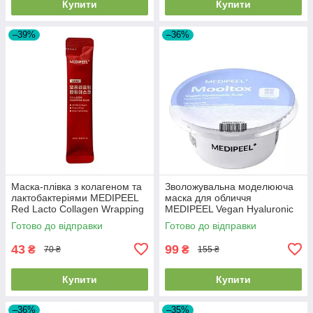
Купити
Купити
–39%
–36%
Маска-плівка з колагеном та
Зволожувальна моделююча
лактобактеріями MEDIPEEL
маска для обличчя
Red Lacto Collagen Wrapping
MEDIPEEL Vegan Hyaluronic
Mask
Acid Mooltox Modeling Cup
Готово до відправки
Готово до відправки
Pack, 28 гр
43
99
₴
₴
70 ₴
155 ₴
Купити
Купити
–36%
–35%