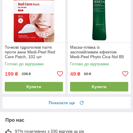
Точкові гідрогелеві патчі
Маска-плівка із
проти акне Medi-Peel Red
заспокійливим ефектом
Care Patch, 102 шт
Medi-Peel Phyto Cica Nol B5
Wrapping Mask 4ml
Готово до відправки
Готово до відправки
199
49
₴
₴
298 ₴
69 ₴
Купити
Купити
Показати ще
Про нас
97% позитивних з 330 відгуків за рік