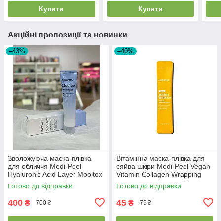
Купити
Купити
Акційні пропозиції та новинки
–43%
–40%
Зволожуюча маска-плівка
Вітамінна маска-плівка для
для обличчя Medi-Peel
сяйва шкіри Medi-Peel Vegan
Hyaluronic Acid Layer Mooltox
Vitamin Collagen Wrapping
Wrapping Mask 70мл
Mask 4 ml
Готово до відправки
Готово до відправки
400
45
₴
₴
700 ₴
75 ₴