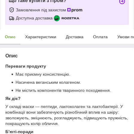
Що таке купити з Пром?
Замовлення під захистом
Доступна доставка
Опис
Характеристики
Доставка
Оплата
Умови п
Опис
Переваги продукту
Має приємну консистенцію.
Насичена веганським колагеном.
Не містить компонентів тваринного походження.
Як діє?
У складі маски — пептиди, лактоколаген та лактобактерії. У
комбінації вони забезпечують різнобічний вплив на шкіру:
зволожують, зміцнюють, розгладжують, підвищують пружність,
покращують колір обличчя.
Б’юті-поради