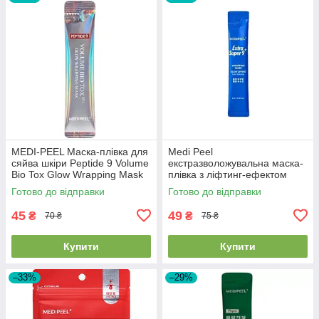
MEDI-PEEL Маска-плівка для
Medi Peel
сяйва шкіри Peptide 9 Volume
екстразволожувальна маска-
Bio Tox Glow Wrapping Mask
плівка з ліфтинг-ефектом
Pro 4ml
Extra Super 9+ 4ml
Готово до відправки
Готово до відправки
45
49
₴
₴
70 ₴
75 ₴
Купити
Купити
–33%
–29%