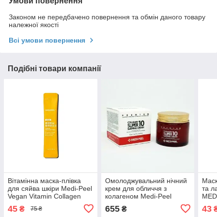
Умови повернення
Законом не передбачено повернення та обмін даного товару
належної якості
Всі умови повернення
Подібні товари компанії
Вітамінна маска-плівка
Омолоджувальний нічний
Маск
для сяйва шкіри Medi-Peel
крем для обличчя з
та л
Vegan Vitamin Collagen
колагеном Medi-Peel
MEDI
Wrapping Mask 4 ml
Collagen Super10 Sleeping
Coll
45
655
43
₴
₴
75 ₴
Cream 70ml