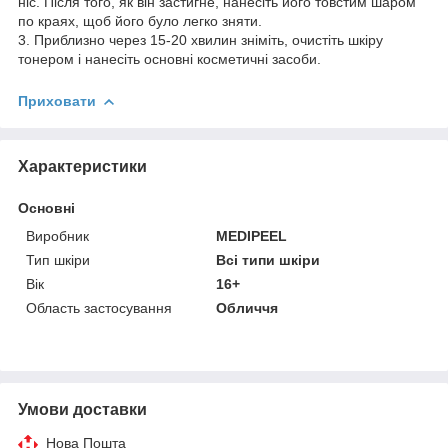
ніс. Після того, як він застигне, нанесіть його товстим шаром
по краях, щоб його було легко зняти.
3. Приблизно через 15-20 хвилин зніміть, очистіть шкіру
тонером і нанесіть основні косметичні засоби.
Приховати
Характеристики
Основні
Виробник
MEDIPEEL
Тип шкіри
Всі типи шкіри
Вік
16+
Область застосування
Обличчя
Умови доставки
Нова Пошта