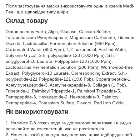
Після застосування маски використовуйте один із кремів Medi-
Peel, що відповідає типу шкіри.
Склад товару
Diatomaceous Earth, Algin, Glucose, Calcium Sulfate,
Tetrapotassium Pyrophosphate, Magnesium Carbonate, Titanium
Dioxide, Lactobacillus Fermentation Solution (980 Ppm),
Carbonated Water (980 Ppm), 1,2-hexanediol, Purified Water,
Butylene Glycol, S.h.-polypeptide-123 (1000 Ppm), S.h.-
polyglycerol-10 Laurate. Polypeptide-123 (1000 Ppm),
Lactobacillus Fermentation Solution (200 Ppm), Wormwood-free
Extract, Polyglycerol-10 Laurate, Corresponding Extract, S.h.-
polypeptide-121 Polypeptide-121 (19.8 Ppb), Copertripeptide-1,
Acetyltryptapeptide-3, Acetylhexapeptide-8, Collagen (1 Ppb),
Tripeptide-1, Palmitoyl Tripeptide-1, Palmitoyl Tripeptide-5,
Pentapeptide-3, Hexapeptide-2, Hexapeptide-9, Palmitoyl
Pentapeptide-4, Potassium Sulfate, Flavors, Red Iron Oxide.
Як використовувати
1. Налийте 7-8 ложок води за допомогою лопаточки і швидко
розмішайте до консистенції, яка не розтікається.
2. Нанесіть засіб у наступному порядку: щоки-підборіддя-лоб-