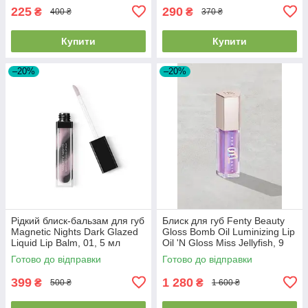
225
290
₴
₴
400 ₴
370 ₴
Купити
Купити
–20%
–20%
Рідкий блиск-бальзам для губ
Блиск для губ Fenty Beauty
Magnetic Nights Dark Glazed
Gloss Bomb Oil Luminizing Lip
Liquid Lip Balm, 01, 5 мл
Oil 'N Gloss Miss Jellyfish, 9
мл
Готово до відправки
Готово до відправки
399
1 280
₴
₴
500 ₴
1 600 ₴