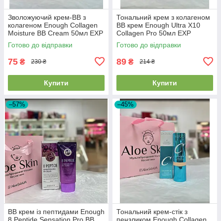
Зволожуючий крем-ВВ з
Тональний крем з колагеном
колагеном Enough Collagen
BB крем Enough Ultra X10
Moisture BB Cream 50мл EXP
Collagen Pro 50мл EXP
2026.01.18
2026/07/24
Готово до відправки
Готово до відправки
75
89
₴
₴
230 ₴
214 ₴
Купити
Купити
–57%
–45%
BB крем із пептидами Enough
Тональний крем-стік з
8 Peptide Sensation Pro BB
пензликом Enough Collagen