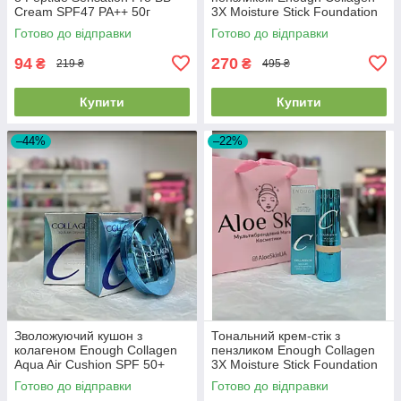
Cream SPF47 PA++ 50г
3X Moisture Stick Foundation
EXP2026/07/24
SPF50 + PA++++ #13 Light
Готово до відправки
Готово до відправки
Beige 14г
94
270
₴
₴
219 ₴
495 ₴
Купити
Купити
–44%
–22%
Зволожуючий кушон з
Тональний крем-стік з
колагеном Enough Collagen
пензликом Enough Collagen
Aqua Air Cushion SPF 50+
3X Moisture Stick Foundation
PA+++ 15г #13 Light Beige
SPF50+PA++++ #21 Natural
Готово до відправки
Готово до відправки
Beige 14г