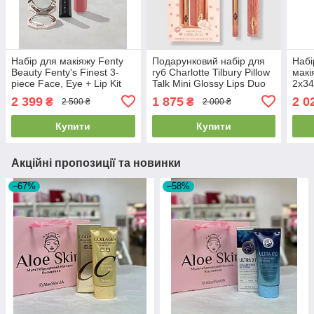
Набір для макіяжу Fenty
Подарунковий набір для
Набі
Beauty Fenty's Finest 3-
губ Charlotte Tilbury Pillow
макі
piece Face, Eye + Lip Kit
Talk Mini Glossy Lips Duo
2x34
Pillow Talk Original
2 399
1 875
2 0
₴
₴
2 500 ₴
2 000 ₴
Купити
Купити
Акційні пропозиції та новинки
–67%
–58%