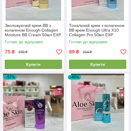
Зволожуючий крем-ВВ з
Тональний крем з колагеном
колагеном Enough Collagen
BB крем Enough Ultra X10
Moisture BB Cream 50мл EXP
Collagen Pro 50мл EXP
2026.01.18
2026/07/24
Готово до відправки
Готово до відправки
75
89
₴
₴
230 ₴
214 ₴
Купити
Купити
–57%
–45%