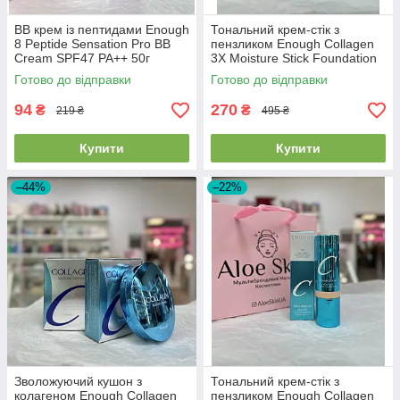
BB крем із пептидами Enough
Тональний крем-стік з
8 Peptide Sensation Pro BB
пензликом Enough Collagen
Cream SPF47 PA++ 50г
3X Moisture Stick Foundation
EXP2026/07/24
SPF50 + PA++++ #13 Light
Готово до відправки
Готово до відправки
Beige 14г
94
270
₴
₴
219 ₴
495 ₴
Купити
Купити
–44%
–22%
Зволожуючий кушон з
Тональний крем-стік з
колагеном Enough Collagen
пензликом Enough Collagen