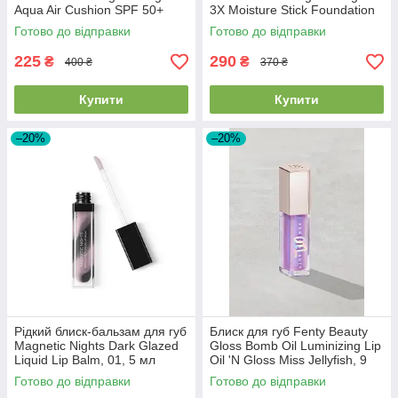
Aqua Air Cushion SPF 50+
3X Moisture Stick Foundation
PA+++ 15г #13 Light Beige
SPF50+PA++++ #21 Natural
Готово до відправки
Готово до відправки
Beige 14г
225
290
₴
₴
400 ₴
370 ₴
Купити
Купити
–20%
–20%
Рідкий блиск-бальзам для губ
Блиск для губ Fenty Beauty
Magnetic Nights Dark Glazed
Gloss Bomb Oil Luminizing Lip
Liquid Lip Balm, 01, 5 мл
Oil 'N Gloss Miss Jellyfish, 9
мл
Готово до відправки
Готово до відправки