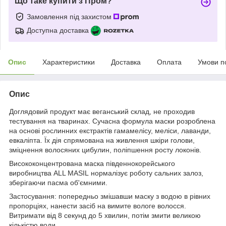
Що таке купити з Пром?
Замовлення під захистом
Доступна доставка
Опис
Характеристики
Доставка
Оплата
Умови п
Опис
Доглядовий продукт має веганський склад, не проходив
тестування на тваринах. Сучасна формула маски розроблена
на основі рослинних екстрактів гамамелісу, меліси, лаванди,
евкаліпта. Їх дія спрямована на живлення шкіри голови,
зміцнення волосяних цибулин, поліпшення росту локонів.
Висококонцентрована маска південнокорейського
виробництва ALL MASIL нормалізує роботу сальних залоз,
зберігаючи пасма об'ємними.
Застосування: попередньо змішавши маску з водою в рівних
пропорціях, нанести засіб на вимите вологе волосся.
Витримати від 8 секунд до 5 хвилин, потім змити великою
кількістю води.