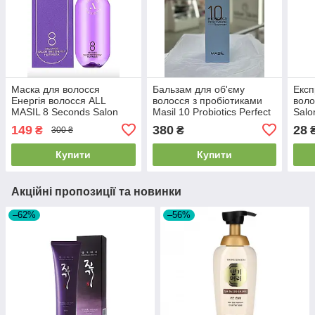
Маска для волосся
Бальзам для об'єму
Експ
Енергія волосся ALL
волосся з пробіотиками
воло
MASIL 8 Seconds Salon
Masil 10 Probiotics Perfect
Salo
Time Energy Hair Mask 200
Volume Treatment 300мл
ml
149
380
28
₴
₴
300 ₴
мл 2026/07/23
24.05.26
Купити
Купити
Акційні пропозиції та новинки
–62%
–56%