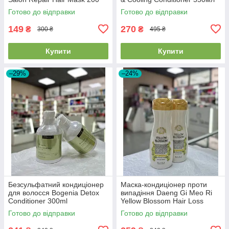
мл 2026/07/21
Готово до відправки
Готово до відправки
149
270
₴
₴
300 ₴
495 ₴
Купити
Купити
–29%
–24%
Безсульфатний кондиціонер
Маска-кондиціонер проти
для волосся Bogenia Detox
випадіння Daeng Gi Meo Ri
Conditioner 300ml
Yellow Blossom Hair Loss
Treatment 300мл
Готово до відправки
Готово до відправки