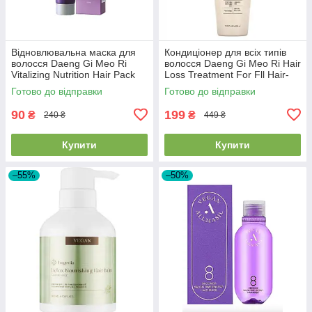
Відновлювальна маска для
Кондиціонер для всіх типів
волосся Daeng Gi Meo Ri
волосся Daeng Gi Meo Ri Hair
Vitalizing Nutrition Hair Pack
Loss Treatment For Fll Hair-
120ml EXP28/08/26
Types 400ml
Готово до відправки
Готово до відправки
90
199
₴
₴
240 ₴
449 ₴
Купити
Купити
–55%
–50%