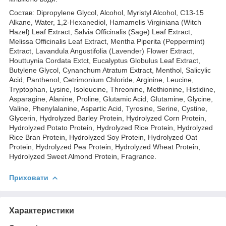
Состав: Dipropylene Glycol, Alcohol, Myristyl Alcohol, C13-15
Alkane, Water, 1,2-Hexanediol, Hamamelis Virginiana (Witch
Hazel) Leaf Extract, Salvia Officinalis (Sage) Leaf Extract,
Melissa Officinalis Leaf Extract, Mentha Piperita (Peppermint)
Extract, Lavandula Angustifolia (Lavender) Flower Extract,
Houttuynia Cordata Extct, Eucalyptus Globulus Leaf Extract,
Butylene Glycol, Cynanchum Atratum Extract, Menthol, Salicylic
Acid, Panthenol, Cetrimonium Chloride, Arginine, Leucine,
Tryptophan, Lysine, Isoleucine, Threonine, Methionine, Histidine,
Asparagine, Alanine, Proline, Glutamic Acid, Glutamine, Glycine,
Valine, Phenylalanine, Aspartic Acid, Tyrosine, Serine, Cystine,
Glycerin, Hydrolyzed Barley Protein, Hydrolyzed Corn Protein,
Hydrolyzed Potato Protein, Hydrolyzed Rice Protein, Hydrolyzed
Rice Bran Protein, Hydrolyzed Soy Protein, Hydrolyzed Oat
Protein, Hydrolyzed Pea Protein, Hydrolyzed Wheat Protein,
Hydrolyzed Sweet Almond Protein, Fragrance.
Приховати
Характеристики