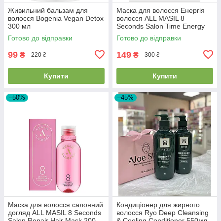
Живильний бальзам для
Маска для волосся Енергія
волосся Bogenia Vegan Detox
волосся ALL MASIL 8
300 мл
Seconds Salon Time Energy
Hair Mask 200 мл 2026/07/23
Готово до відправки
Готово до відправки
99
149
₴
₴
220 ₴
300 ₴
Купити
Купити
–50%
–45%
Маска для волосся салонний
Кондиціонер для жирного
догляд ALL MASIL 8 Seconds
волосся Ryo Deep Cleansing
Salon Repair Hair Mask 200
& Cooling Conditioner 550мл