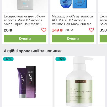
Експрес-маска для об'єму
Маска для об'єму волосся
Експ
волосся Masil 8 Seconds
ALL MASIL 8 Seconds
воло
Salon Liquid Hair Mask 8
Volume Hair Mask 200 мл
Salo
ml
2026/07/20
200
28
149
350
₴
₴
300 ₴
Купити
Купити
Акційні пропозиції та новинки
–62%
–55%