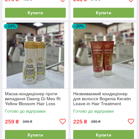
Купити
Купити
–24%
–20%
Маска-кондиціонер проти
Незмиваємий кондиціонер
випадіння Daeng Gi Meo Ri
для волосся Bogenia Keratin
Yellow Blossom Hair Loss
Leave-in Hair Treatment
Treatment 300мл
100мл
Готово до відправки
Готово до відправки
259
225
₴
₴
340 ₴
280 ₴
Купити
Купити