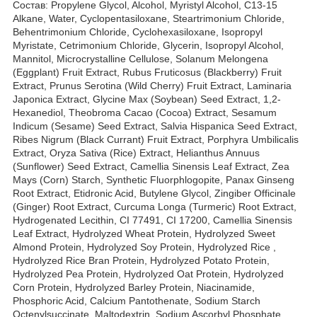
Состав: Propylene Glycol, Alcohol, Myristyl Alcohol, C13-15
Alkane, Water, Cyclopentasiloxane, Steartrimonium Chloride,
Behentrimonium Chloride, Cyclohexasiloxane, Isopropyl
Myristate, Cetrimonium Chloride, Glycerin, Isopropyl Alcohol,
Mannitol, Microcrystalline Cellulose, Solanum Melongena
(Eggplant) Fruit Extract, Rubus Fruticosus (Blackberry) Fruit
Extract, Prunus Serotina (Wild Cherry) Fruit Extract, Laminaria
Japonica Extract, Glycine Max (Soybean) Seed Extract, 1,2-
Hexanediol, Theobroma Cacao (Cocoa) Extract, Sesamum
Indicum (Sesame) Seed Extract, Salvia Hispanica Seed Extract,
Ribes Nigrum (Black Currant) Fruit Extract, Porphyra Umbilicalis
Extract, Oryza Sativa (Rice) Extract, Helianthus Annuus
(Sunflower) Seed Extract, Camellia Sinensis Leaf Extract, Zea
Mays (Corn) Starch, Synthetic Fluorphlogopite, Panax Ginseng
Root Extract, Etidronic Acid, Butylene Glycol, Zingiber Officinale
(Ginger) Root Extract, Curcuma Longa (Turmeric) Root Extract,
Hydrogenated Lecithin, CI 77491, CI 17200, Camellia Sinensis
Leaf Extract, Hydrolyzed Wheat Protein, Hydrolyzed Sweet
Almond Protein, Hydrolyzed Soy Protein, Hydrolyzed Rice ,
Hydrolyzed Rice Bran Protein, Hydrolyzed Potato Protein,
Hydrolyzed Pea Protein, Hydrolyzed Oat Protein, Hydrolyzed
Corn Protein, Hydrolyzed Barley Protein, Niacinamide,
Phosphoric Acid, Calcium Pantothenate, Sodium Starch
Octenylsuccinate, Maltodextrin, Sodium Ascorbyl Phosphate,