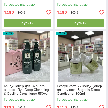
мл 2026/07/21
Готово до відправки
Готово до відправки
149
149
₴
₴
300 ₴
300 ₴
Купити
Купити
–45%
–29%
Кондиціонер для жирного
Безсульфатний кондиціонер
волосся Ryo Deep Cleansing
для волосся Bogenia Detox
& Cooling Conditioner 550мл
Conditioner 300ml
Готово до відправки
Готово до відправки
270
241
₴
₴
495 ₴
340 ₴