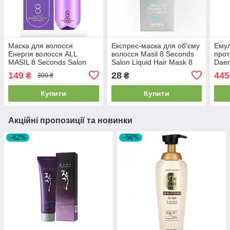
Маска для волосся
Експрес-маска для об'єму
Емул
Енергія волосся ALL
волосся Masil 8 Seconds
прот
MASIL 8 Seconds Salon
Salon Liquid Hair Mask 8
Daen
Time Energy Hair Mask 200
ml
Scal
149
28
445
₴
₴
300 ₴
мл 2026/07/23
145 
Купити
Купити
Акційні пропозиції та новинки
–62%
–56%