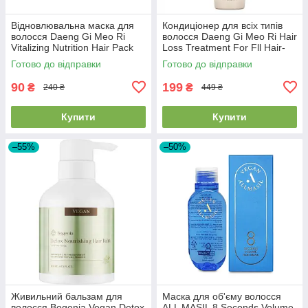
Відновлювальна маска для
Кондиціонер для всіх типів
волосся Daeng Gi Meo Ri
волосся Daeng Gi Meo Ri Hair
Vitalizing Nutrition Hair Pack
Loss Treatment For Fll Hair-
120ml EXP28/08/26
Types 400ml
Готово до відправки
Готово до відправки
90
199
₴
₴
240 ₴
449 ₴
Купити
Купити
–55%
–50%
Живильний бальзам для
Маска для об'єму волосся
волосся Bogenia Vegan Detox
ALL MASIL 8 Seconds Volume