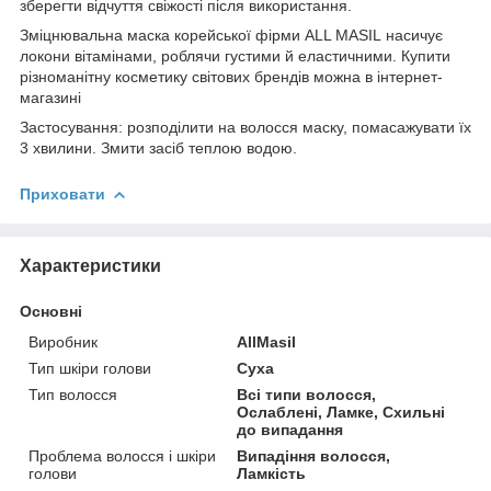
зберегти відчуття свіжості після використання.
Зміцнювальна маска корейської фірми ALL MASIL насичує
локони вітамінами, роблячи густими й еластичними. Купити
різноманітну косметику світових брендів можна в інтернет-
магазині
Застосування: розподілити на волосся маску, помасажувати їх
3 хвилини. Змити засіб теплою водою.
Приховати
Характеристики
Основні
Виробник
AllMasil
Тип шкіри голови
Суха
Тип волосся
Всі типи волосся,
Ослаблені, Ламке, Схильні
до випадання
Проблема волосся і шкіри
Випадіння волосся,
голови
Ламкість