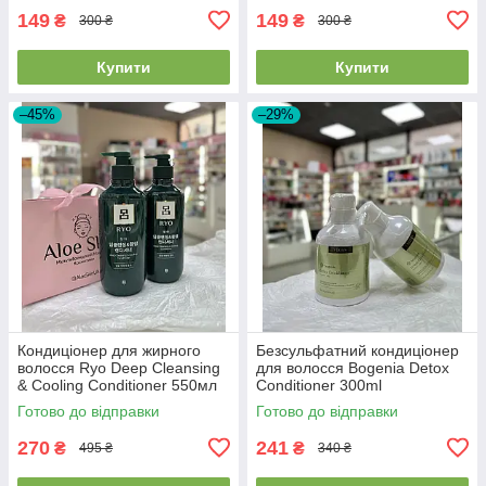
149
149
₴
₴
300 ₴
300 ₴
Купити
Купити
–45%
–29%
Кондиціонер для жирного
Безсульфатний кондиціонер
волосся Ryo Deep Cleansing
для волосся Bogenia Detox
& Cooling Conditioner 550мл
Conditioner 300ml
Готово до відправки
Готово до відправки
270
241
₴
₴
495 ₴
340 ₴