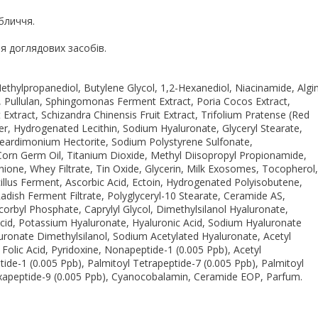
бличчя.
я доглядових засобів.
ethylpropanediol, Butylene Glycol, 1,2-Hexanediol, Niacinamide, Algin
te, Pullulan, Sphingomonas Ferment Extract, Poria Cocos Extract,
Extract, Schizandra Chinensis Fruit Extract, Trifolium Pratense (Red
r, Hydrogenated Lecithin, Sodium Hyaluronate, Glyceryl Stearate,
teardimonium Hectorite, Sodium Polystyrene Sulfonate,
, Corn Germ Oil, Titanium Dioxide, Methyl Diisopropyl Propionamide,
thione, Whey Filtrate, Tin Oxide, Glycerin, Milk Exosomes, Tocopherol,
llus Ferment, Ascorbic Acid, Ectoin, Hydrogenated Polyisobutene,
dish Ferment Filtrate, Polyglyceryl-10 Stearate, Ceramide AS,
rbyl Phosphate, Caprylyl Glycol, Dimethylsilanol Hyaluronate,
cid, Potassium Hyaluronate, Hyaluronic Acid, Sodium Hyaluronate
onate Dimethylsilanol, Sodium Acetylated Hyaluronate, Acetyl
 Folic Acid, Pyridoxine, Nonapeptide-1 (0.005 Ppb), Acetyl
tide-1 (0.005 Ppb), Palmitoyl Tetrapeptide-7 (0.005 Ppb), Palmitoyl
Hexapeptide-9 (0.005 Ppb), Cyanocobalamin, Ceramide EOP, Parfum.