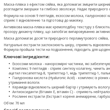
Маска-плівка з ефектом сяйва, яка допомагає зміцнити шкірний 
розгладити зморшки та глибоко зволожує. Надає природного ся
Формула на основі 9 пептидів, екзосом молока, гіалуронової 
сприяє її відновленню та підготовці до макіяжу.
Антивікова маска-плівка має кремоподібну текстуру з блискітк
прозору дихаючу плівку, що запобігає випаровуванню активних
Маска допомагає досягти природного перламутрового сяйва, 
Натуральні екстракти заспокоюють шкіру, сприяють відновлен
Формула пройшла тести на подразнення, підходить для щоден
Ключові інгредієнти:
Екзосоми молока - нанорозмірні частинки, які забезпечу
Комплекс 9 пептидів - сприяє синтезу колагену, чинить 
ацетил гексапептид-8, трипептид-1, мідь трипептид-1, пальм
Гіалуронова кислота (Hyaluronic Acid) - комплекс із різн
утримання вологи.
Кераміди відновлюють шкірний бар'єр і утримують вологу
Антиоксиданти (Вітамін E, вітамін С) - сприяють нейтраліза
Рослинні екстракти (Екстракт кореня анемаррени, гарбуза,
Об'єм: 70 мл