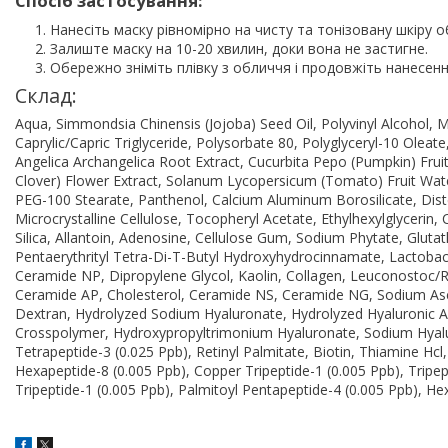
Спосіб застосування:
Нанесіть маску рівномірно на чисту та тонізовану шкіру о
Залиште маску на 10-20 хвилин, доки вона не застигне.
Обережно зніміть плівку з обличчя і продовжіть нанесенн
Склад:
Aqua, Simmondsia Chinensis (Jojoba) Seed Oil, Polyvinyl Alcohol, M
Caprylic/Capric Triglyceride, Polysorbate 80, Polyglyceryl-10 Olea
Angelica Archangelica Root Extract, Cucurbita Pepo (Pumpkin) Fruit 
Clover) Flower Extract, Solanum Lycopersicum (Tomato) Fruit Wate
PEG-100 Stearate, Panthenol, Calcium Aluminum Borosilicate, Dis
Microcrystalline Cellulose, Tocopheryl Acetate, Ethylhexylglycerin
Silica, Allantoin, Adenosine, Cellulose Gum, Sodium Phytate, Gluta
Pentaerythrityl Tetra-Di-T-Butyl Hydroxyhydrocinnamate, Lactobaci
Ceramide NP, Dipropylene Glycol, Kaolin, Collagen, Leuconostoc/Ra
Ceramide AP, Cholesterol, Ceramide NS, Ceramide NG, Sodium Asco
Dextran, Hydrolyzed Sodium Hyaluronate, Hydrolyzed Hyaluronic A
Crosspolymer, Hydroxypropyltrimonium Hyaluronate, Sodium Hyalur
Tetrapeptide-3 (0.025 Ppb), Retinyl Palmitate, Biotin, Thiamine Hcl,
Hexapeptide-8 (0.005 Ppb), Copper Tripeptide-1 (0.005 Ppb), Tripep
Tripeptide-1 (0.005 Ppb), Palmitoyl Pentapeptide-4 (0.005 Ppb), 