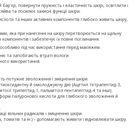
бар'єр, повернути пружність і еластичність шкірі, освітлити і
йва та посилює захисні функції шкіри.
кислоти та інших активних компонентів глибоко живить шкіру,
ами, яка при нанесенні на шкіру перетворюється на щільну
 компонентів і забезпечує їх повне поглинання.
особливо під час використання перед макіяжем.
ню та запобігають втраті вологи.
ного використання.
ють потужне зволоження і зміцнення шкіри.
антиоксидантну й омолоджуючу дію (Ацетил тетрапептид-3,
ітоїл трипептид-1, пальмітоїл пентапептид-4 та інші).
их форм гіалуронової кислоти для глибокого зволоження й
.
ції вільних радикалів і зміцненню шкіри.
 томатів та ін.) - допомагають живити і відновлювати шкіру.