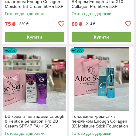
колагеном Enough Collagen
BB крем Enough Ultra X10
Moisture BB Cream 50мл EXP
Collagen Pro 50мл EXP
2026.01.18
2026/07/24
Готово до відправки
Готово до відправки
75
89
₴
₴
230 ₴
214 ₴
Купити
Купити
–57%
–45%
BB крем із пептидами Enough
Тональний крем-стік з
8 Peptide Sensation Pro BB
пензликом Enough Collagen
Cream SPF47 PA++ 50г
3X Moisture Stick Foundation
EXP2026/07/24
SPF50 + PA++++ #13 Light
Готово до відправки
Готово до відправки
Beige 14г