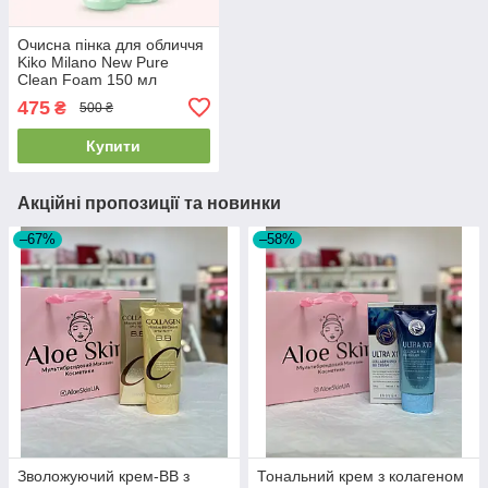
Очисна пінка для обличчя
Kiko Milano New Pure
Clean Foam 150 мл
475
₴
500 ₴
Купити
Акційні пропозиції та новинки
–67%
–58%
Зволожуючий крем-ВВ з
Тональний крем з колагеном