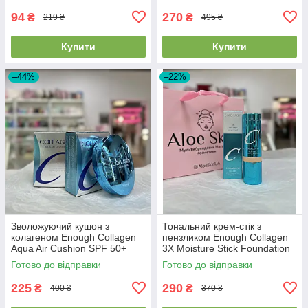
94
270
₴
₴
219 ₴
495 ₴
Купити
Купити
–44%
–22%
Зволожуючий кушон з
Тональний крем-стік з
колагеном Enough Collagen
пензликом Enough Collagen
Aqua Air Cushion SPF 50+
3X Moisture Stick Foundation
PA+++ 15г #13 Light Beige
SPF50+PA++++ #21 Natural
Готово до відправки
Готово до відправки
Beige 14г
225
290
₴
₴
400 ₴
370 ₴