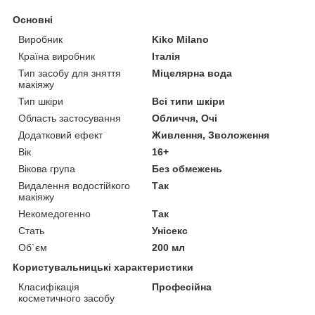
Основні
Виробник
Kiko Milano
Країна виробник
Італія
Тип засобу для зняття
Міцелярна вода
макіяжу
Тип шкіри
Всі типи шкіри
Область застосування
Обличчя, Очі
Додатковий ефект
Живлення, Зволоження
Вік
16+
Вікова група
Без обмежень
Видалення водостійкого
Так
макіяжу
Некомедогенно
Так
Стать
Унісекс
Об`єм
200 мл
Користувальницькі характеристики
Класифікація
Професійна
косметичного засобу