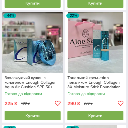
Купити
Купити
–44%
–22%
Зволожуючий кушон з
Тональний крем-стік з
колагеном Enough Collagen
пензликом Enough Collagen
Aqua Air Cushion SPF 50+
3X Moisture Stick Foundation
PA+++ 15г #13 Light Beige
SPF50+PA++++ #21 Natural
Готово до відправки
Готово до відправки
Beige 14г
225
290
₴
₴
400 ₴
370 ₴
Купити
Купити