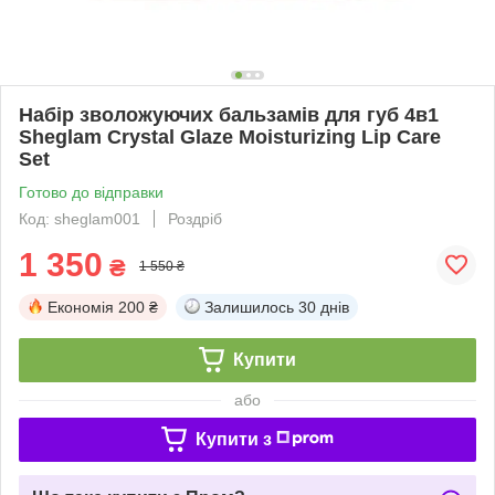
Набір зволожуючих бальзамів для губ 4в1
Sheglam Crystal Glaze Moisturizing Lip Care
Set
Готово до відправки
Код: sheglam001
Роздріб
1 350
₴
1 550 ₴
Економія
200 ₴
Залишилось
30 днів
Купити
або
Купити з