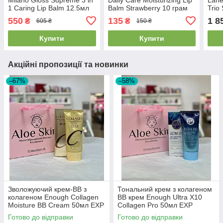
1 Caring Lip Balm 12.5мл
Balm Strawberry 10 грам
Trio
550
135
1 8
₴
₴
605 ₴
150 ₴
Купити
Купити
Акційні пропозиції та новинки
–67%
–58%
Зволожуючий крем-ВВ з
Тональний крем з колагеном
колагеном Enough Collagen
BB крем Enough Ultra X10
Moisture BB Cream 50мл EXP
Collagen Pro 50мл EXP
2026.01.18
2026/07/24
Готово до відправки
Готово до відправки