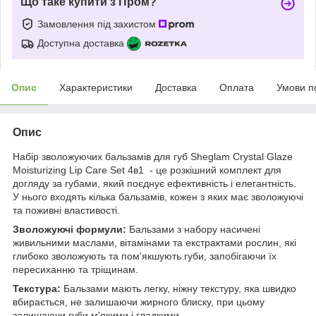
Що таке купити з Пром?
Замовлення під захистом
Доступна доставка
Опис
Характеристики
Доставка
Оплата
Умови п
Опис
Набір зволожуючих бальзамів для губ Sheglam Crystal Glaze
Moisturizing Lip Care Set 4в1 - це розкішний комплект для
догляду за губами, який поєднує ефективність і елегантність.
У нього входять кілька бальзамів, кожен з яких має зволожуючі
та поживні властивості.
Зволожуючі формули:
Бальзами з набору насичені
живильними маслами, вітамінами та екстрактами рослин, які
глибоко зволожують та пом'якшують губи, запобігаючи їх
пересиханню та тріщинам.
Текстура:
Бальзами мають легку, ніжну текстуру, яка швидко
вбирається, не залишаючи жирного блиску, при цьому
залишаючи губи м'якими і гладкими.