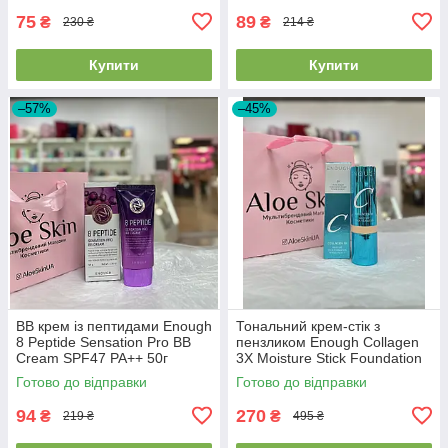
75
89
₴
₴
230 ₴
214 ₴
Купити
Купити
–57%
–45%
BB крем із пептидами Enough
Тональний крем-стік з
8 Peptide Sensation Pro BB
пензликом Enough Collagen
Cream SPF47 PA++ 50г
3X Moisture Stick Foundation
EXP2026/07/24
SPF50 + PA++++ #13 Light
Готово до відправки
Готово до відправки
Beige 14г
94
270
₴
₴
219 ₴
495 ₴