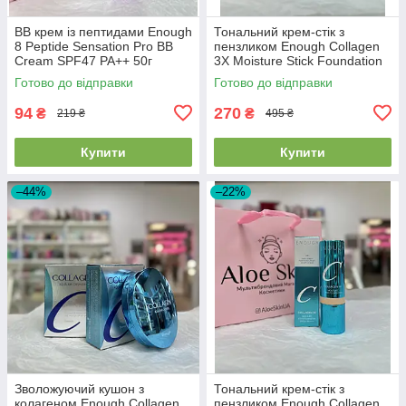
BB крем із пептидами Enough
Тональний крем-стік з
8 Peptide Sensation Pro BB
пензликом Enough Collagen
Cream SPF47 PA++ 50г
3X Moisture Stick Foundation
EXP2026/07/24
SPF50 + PA++++ #13 Light
Готово до відправки
Готово до відправки
Beige 14г
94
270
₴
₴
219 ₴
495 ₴
Купити
Купити
–44%
–22%
Зволожуючий кушон з
Тональний крем-стік з
колагеном Enough Collagen
пензликом Enough Collagen