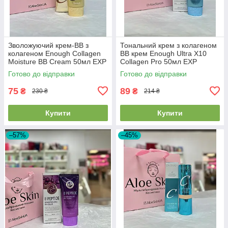
Зволожуючий крем-ВВ з
Тональний крем з колагеном
колагеном Enough Collagen
BB крем Enough Ultra X10
Moisture BB Cream 50мл EXP
Collagen Pro 50мл EXP
2026.01.18
2026/07/24
Готово до відправки
Готово до відправки
75
89
₴
₴
230 ₴
214 ₴
Купити
Купити
–57%
–45%