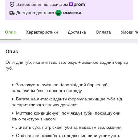
Замовлення під захистом
Доступна доставка
Опис
Характеристики
Доставка
Оплата
Умови п
Опис
Олія для губ, яка миттєво зволожує + зміцнює водний бар'єр
губ.
Зволожує та зміцнює гідроліпідний бар'єр губ,
надаючи їм більш повного вигляду
Багата на антиоксиданти формула захищає губи від
несприятливого впливу довкілля
Миттєво кондиціонує і пом'якшує губи, покращуючи
їхню текстуру з часом
Живить сухі, потріскані губи та надає їм зволоження
Олії насіння жожоба та плодів шипшини утримують