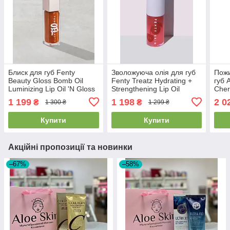
Блиск для губ Fenty
Зволожуюча олія для губ
Пожи
Beauty Gloss Bomb Oil
Fenty Treatz Hydrating +
губ 
Luminizing Lip Oil 'N Gloss
Strengthening Lip Oil
Cher
Fro$ted Bunz#05, 9 мл
Barbados Cerry
1 199
1 198
2 0
₴
₴
1 300 ₴
1 299 ₴
Купити
Купити
Акційні пропозиції та новинки
–67%
–58%