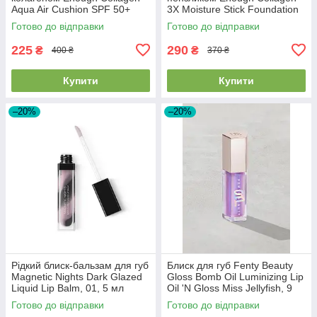
Aqua Air Cushion SPF 50+
3X Moisture Stick Foundation
PA+++ 15г #13 Light Beige
SPF50+PA++++ #21 Natural
Готово до відправки
Готово до відправки
Beige 14г
225
290
₴
₴
400 ₴
370 ₴
Купити
Купити
–20%
–20%
Рідкий блиск-бальзам для губ
Блиск для губ Fenty Beauty
Magnetic Nights Dark Glazed
Gloss Bomb Oil Luminizing Lip
Liquid Lip Balm, 01, 5 мл
Oil 'N Gloss Miss Jellyfish, 9
мл
Готово до відправки
Готово до відправки