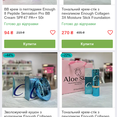
BB крем із пептидами Enough
Тональний крем-стік з
8 Peptide Sensation Pro BB
пензликом Enough Collagen
Cream SPF47 PA++ 50г
3X Moisture Stick Foundation
EXP2026/07/24
SPF50 + PA++++ #13 Light
Готово до відправки
Готово до відправки
Beige 14г
94
270
₴
₴
219 ₴
495 ₴
Купити
Купити
–44%
–22%
Зволожуючий кушон з
Тональний крем-стік з
колагеном Enough Collagen
пензликом Enough Collagen