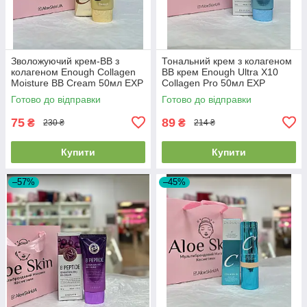
Зволожуючий крем-ВВ з
Тональний крем з колагеном
колагеном Enough Collagen
BB крем Enough Ultra X10
Moisture BB Cream 50мл EXP
Collagen Pro 50мл EXP
2026.01.18
2026/07/24
Готово до відправки
Готово до відправки
75
89
₴
₴
230 ₴
214 ₴
Купити
Купити
–57%
–45%