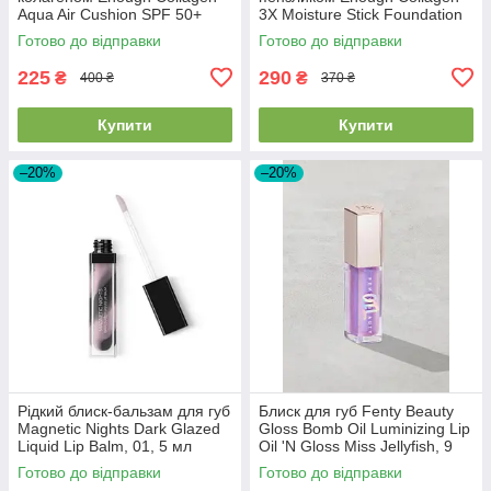
Aqua Air Cushion SPF 50+
3X Moisture Stick Foundation
PA+++ 15г #13 Light Beige
SPF50+PA++++ #21 Natural
Готово до відправки
Готово до відправки
Beige 14г
225
290
₴
₴
400 ₴
370 ₴
Купити
Купити
–20%
–20%
Рідкий блиск-бальзам для губ
Блиск для губ Fenty Beauty
Magnetic Nights Dark Glazed
Gloss Bomb Oil Luminizing Lip
Liquid Lip Balm, 01, 5 мл
Oil 'N Gloss Miss Jellyfish, 9
мл
Готово до відправки
Готово до відправки