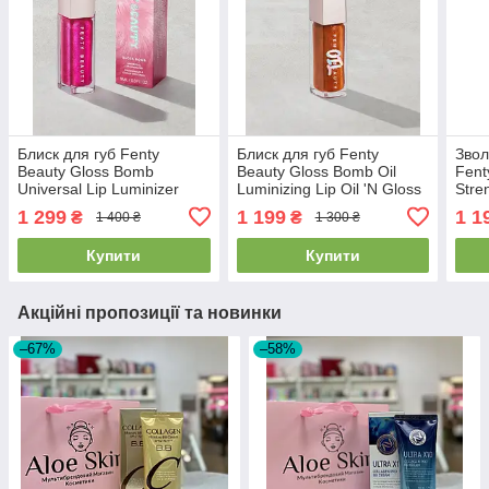
Блиск для губ Fenty
Блиск для губ Fenty
Звол
Beauty Gloss Bomb
Beauty Gloss Bomb Oil
Fent
Universal Lip Luminizer
Luminizing Lip Oil 'N Gloss
Stre
watab 9ml
Fro$ted Bunz#05, 9 мл
Barb
1 299
1 199
1 1
₴
₴
1 400 ₴
1 300 ₴
Купити
Купити
Акційні пропозиції та новинки
–67%
–58%