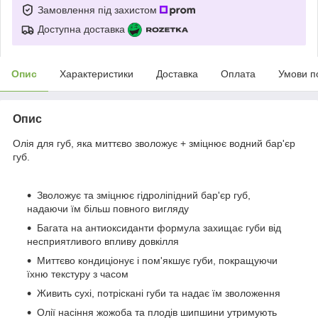
Замовлення під захистом
Доступна доставка
Опис
Характеристики
Доставка
Оплата
Умови п
Опис
Олія для губ, яка миттєво зволожує + зміцнює водний бар'єр
губ.
Зволожує та зміцнює гідроліпідний бар'єр губ,
надаючи їм більш повного вигляду
Багата на антиоксиданти формула захищає губи від
несприятливого впливу довкілля
Миттєво кондиціонує і пом'якшує губи, покращуючи
їхню текстуру з часом
Живить сухі, потріскані губи та надає їм зволоження
Олії насіння жожоба та плодів шипшини утримують