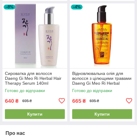
–8%
–4%
Сироватка для волосся
Відновлювальна олія для
Daeng Gi Meo Ri Herbal Hair
волосся з цілющими травами
Therapy Serum 140ml
Daeng Gi Meo Ri Herbal
Therpay Essence Oil 140ml
Готово до відправки
Готово до відправки
640
665
₴
₴
695 ₴
695 ₴
Купити
Купити
Про нас