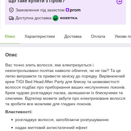
Що таке купити з Пром?
Замовлення під захистом
Доступна доставка
Опис
Характеристики
Доставка
Оплата
Умови п
Опис
Вас точно злить волосся, яке електризується і
неконтрольовано політає навколо обличчя, чи не так? Та це
легко виправити та привести зачіску до порядку. Вирівнюючий
крем TIGI Bed Head After Party для блиску та шовковистості
волосся подбає про приборкання ваших неслухняних локонів.
Крем чудово розгладжує пасма, залишаючи їх блискучими та
сяючими. Відтепер можете забути про електризоване волосся
та зробити все можливе для гладких локонів.
Властивості:
розгладжує волосся, запобігаючи розпушуванню
надає миттєвий антистатичний ефект