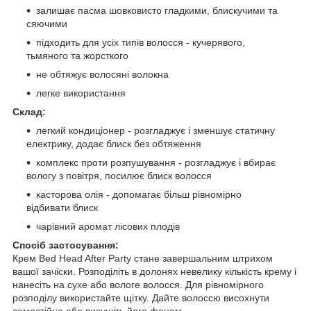
залишає пасма шовковисто гладкими, блискучими та
сяючими
підходить для усіх типів волосся - кучерявого,
тьмяного та жорсткого
не обтяжує волосяні волокна
легке використання
Склад:
легкий кондиціонер - розгладжує і зменшує статичну
електрику, додає блиск без обтяження
комплекс проти розпушування - розгладжує і вбирає
вологу з повітря, посилює блиск волосся
касторова олія - ​​допомагає більш рівномірно
відбивати блиск
чарівний аромат лісових плодів
Спосіб застосування:
Крем Bed Head After Party стане завершальним штрихом
вашої зачіски. Розподіліть в долонях невелику кількість крему і
нанесіть на сухе або вологе волосся. Для рівномірного
розподілу використайте щітку. Дайте волоссю висохнути
самостійно або висушіть його феном.