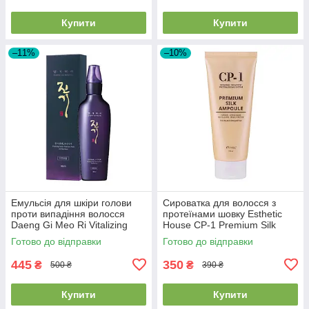
Купити
Купити
–11%
–10%
Емульсія для шкіри голови
Сироватка для волосся з
проти випадіння волосся
протеїнами шовку Esthetic
Daeng Gi Meo Ri Vitalizing
House CP-1 Premium Silk
Scalp Pack For Hair-Loss 145
Ampoule 150ml
Готово до відправки
Готово до відправки
мл
445
350
₴
₴
500 ₴
390 ₴
Купити
Купити