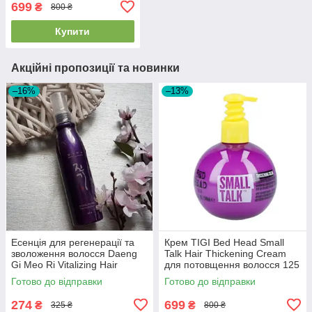
699
₴
800 ₴
Купити
Акційні пропозиції та новинки
–16%
–13%
Есенція для регенерації та
Крем TIGI Bed Head Small
зволоження волосся Daeng
Talk Hair Thickening Cream
Gi Meo Ri Vitalizing Hair
для потовщення волосся 125
Essence 100ml
мл
Готово до відправки
Готово до відправки
274
699
₴
₴
325 ₴
800 ₴